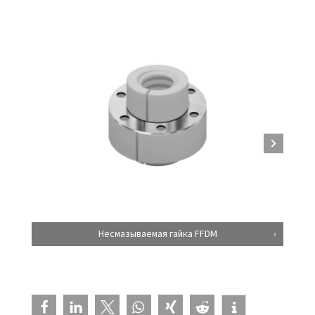
Несмазываемая гайка FFDM