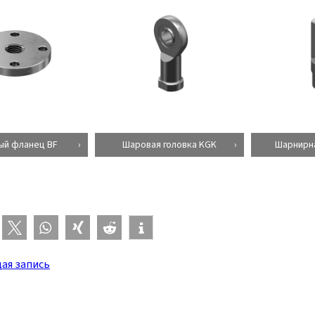
ый фланец BF
Шаровая головка KGK
Шарнирна
ая запись