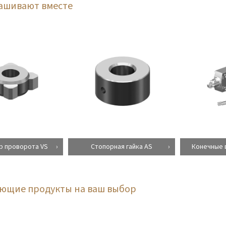
рашивают вместе
р проворота VS
Стопорная гайка AS
Конечные 
ующие продукты на ваш выбор