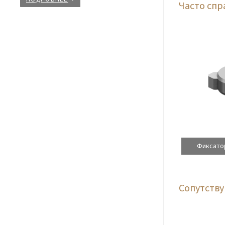
Часто сп
Фиксато
Сопутств