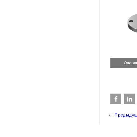
Опорн
←
Предыдущ