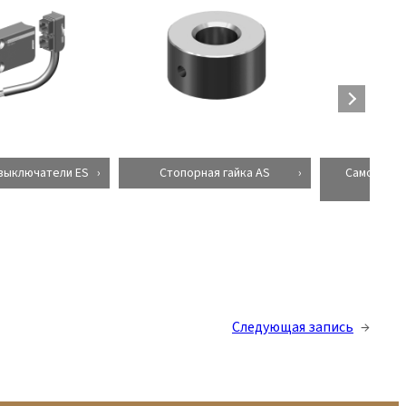
выключатели ES
Стопорная гайка AS
Самоустан
га
Следующая запись
→