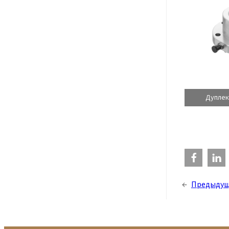
Дуплек
←
Предыдущ