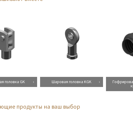
ая головка GK
Шаровая головка KGK
Гофрирова
к
ующие продукты на ваш выбор