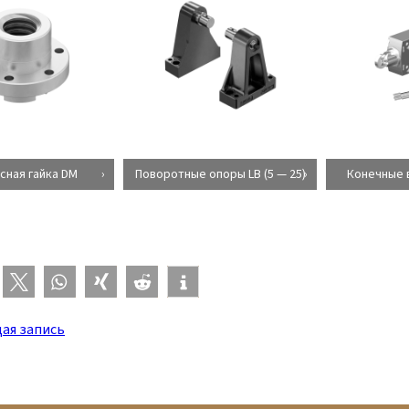
сная гайка DM
Поворотные опоры LB (5 — 25)
Конечные 
ая запись