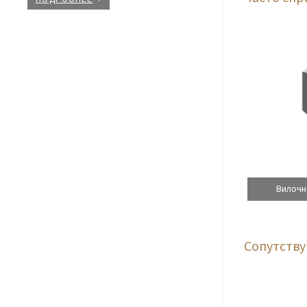
Вилочн
Сопутств