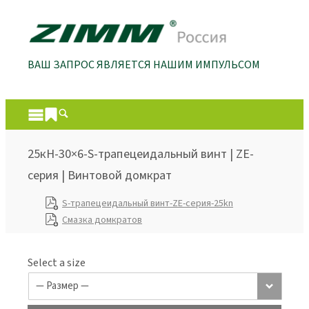
ВАШ ЗАПРОС ЯВЛЯЕТСЯ НАШИМ ИМПУЛЬСОМ
25кН-30×6-S-трапецеидальный винт | ZE-
серия | Винтовой домкрат
S-трапецеидальный винт-ZE-серия-25kn
Смазка домкратов
Select a size