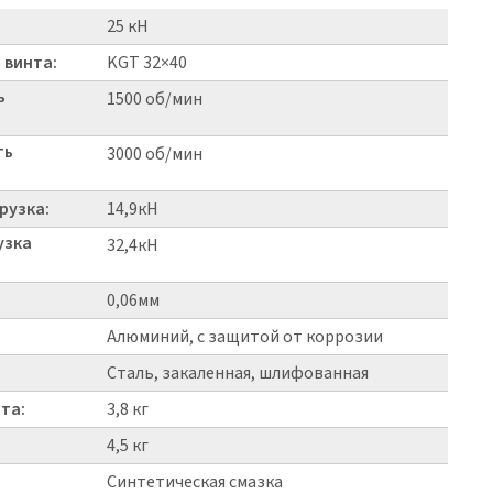
25 кН
 винта:
KGT 32×40
ь
1500 об/мин
ть
3000 об/мин
рузка:
14,9кН
узка
32,4кН
0,06мм
Алюминий, с защитой от коррозии
Сталь, закаленная, шлифованная
та:
3,8 кг
4,5 кг
Синтетическая смазка