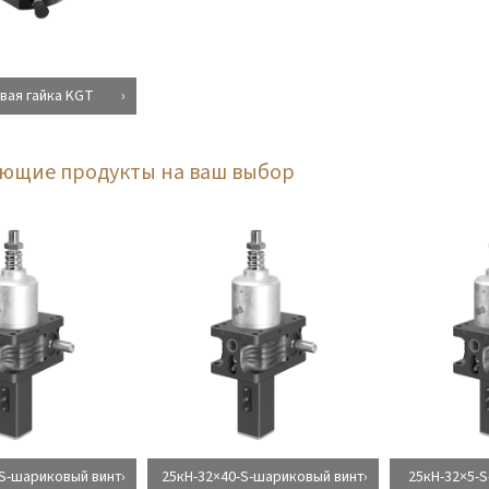
вая гайка KGT
ующие продукты на ваш выбор
-S-шариковый винт
25кН-32×40-S-шариковый винт
25кН-32×5-