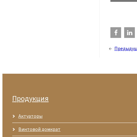
←
Предыдущ
Продукция
Актуаторы
Винтовой домкрат