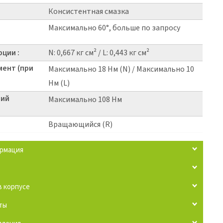
Консистентная смазка
Максимально 60°, больше по запросу
ции :
N: 0,667 кг см² / L: 0,443 кг см²
мент (при
Максимально 18 Нм (N) / Максимально 10
Нм (L)
щий
Максимально 108 Нм
Вращающийся (R)
ормация
 корпусе
ты