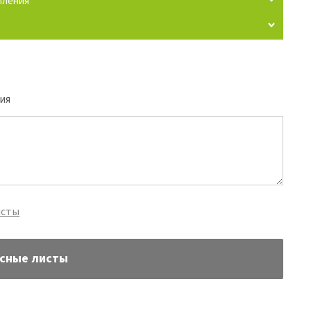
пления
5
ия
исты
осные листы