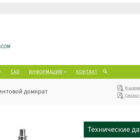
ЬСОМ
CAD
ИНФОРМАЦИЯ
КОНТАКТ
R-шари
Винтовой домкрат
Смазка
Технические д