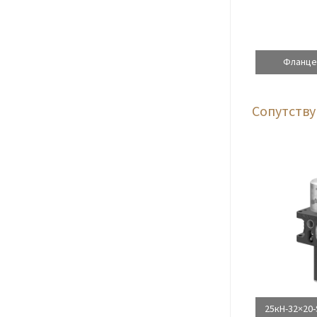
Фланце
Сопутств
25кН-32×20