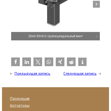
25кН-30×6-S-трапецеидальный винт
←
Предыдущая запись
Следующая запись
→
Продукция
Актуаторы