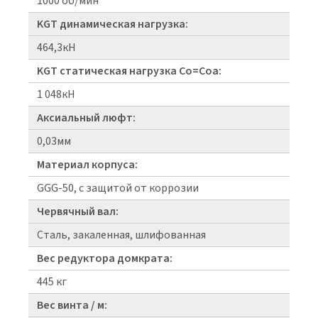
1000 об/мин
KGT динамическая нагрузка:
464,3кН
KGT статическая нагрузка Co=Coa:
1 048кН
Аксиальный люфт:
0,03мм
Материал корпуса:
GGG-50, с защитой от коррозии
Червячный вал:
Сталь, закаленная, шлифованная
Вес редуктора домкрата:
445 кг
Вес винта / м: