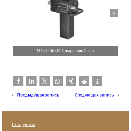
750кН-140×40-S-шариковый винт
←
Предыдущая запись
Следующая запись
→
Продукция