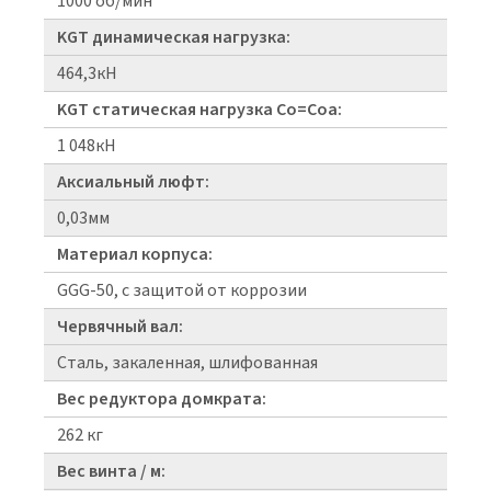
1000 об/мин
KGT динамическая нагрузка:
464,3кН
KGT статическая нагрузка Co=Coa:
1 048кН
Аксиальный люфт:
0,03мм
Материал корпуса:
GGG-50, с защитой от коррозии
Червячный вал:
Сталь, закаленная, шлифованная
Вес редуктора домкрата:
262 кг
Вес винта / м: