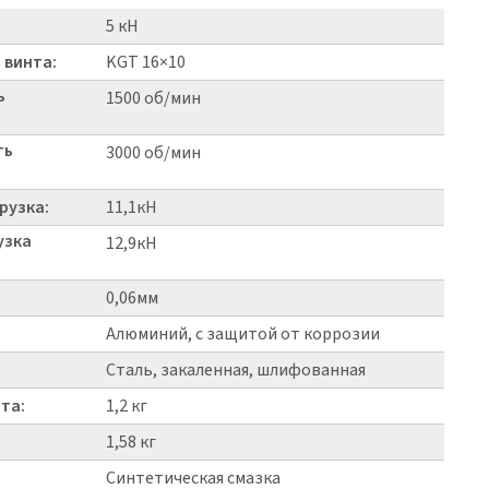
5 кН
 винта:
KGT 16×10
ь
1500 об/мин
ть
3000 об/мин
рузка:
11,1кН
узка
12,9кН
0,06мм
Алюминий, с защитой от коррозии
Сталь, закаленная, шлифованная
та:
1,2 кг
1,58 кг
Синтетическая смазка