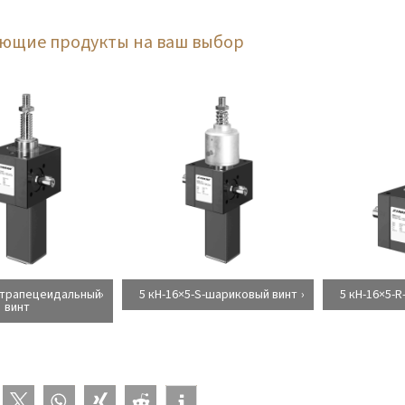
ующие продукты на ваш выбор
S-трапецеидальный
5 кН-16×5-S-шариковый винт
5 кН-16×5-
винт