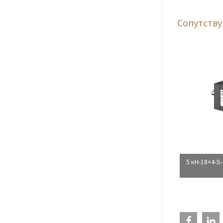
Сопутств
5 кН-18×4-