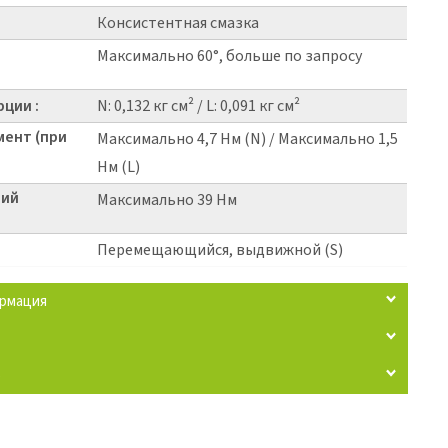
Консистентная смазка
Максимально 60°, больше по запросу
ции :
N: 0,132 кг см² / L: 0,091 кг см²
мент (при
Максимально 4,7 Нм (N) / Максимально 1,5
Нм (L)
щий
Максимально 39 Нм
Перемещающийся, выдвижной (S)
ормация
5