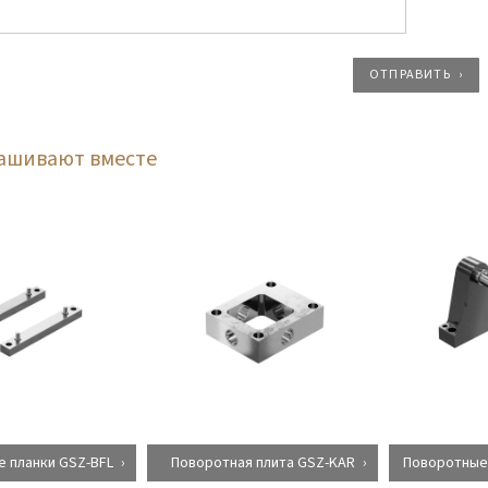
ОТПРАВИТЬ
рашивают вместе
 планки GSZ-BFL
Поворотная плита GSZ-KAR
Поворотные 