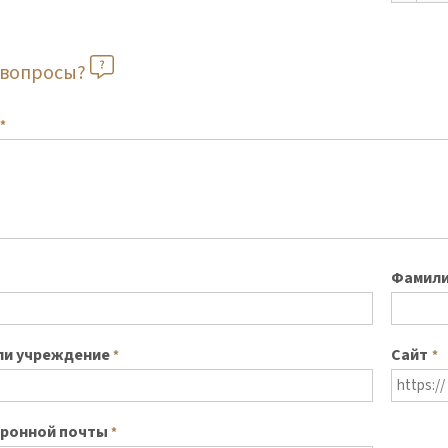
ь вопросы?
*
Фамил
ли учреждение
Сайт
*
*
тронной почты
*