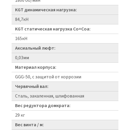
1800 об/мин
KGT динамическая нагрузка:
84,7кН
KGT статическая нагрузка Co=Coa:
165кН
Аксиальный люфт:
0,03мм
Материал корпуса:
GGG-50, с защитой от коррозии
Червячный вал:
Сталь, закаленная, шлифованная
Вес редуктора домкрата:
29 кг
Вес винта / м: