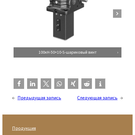
100кН-50×10-S-шариковый винт
←
Предыдущая запись
Следующая запись
→
Продукция