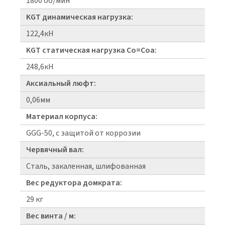
1800 об/мин
KGT динамическая нагрузка:
122,4кН
KGT статическая нагрузка Co=Coa:
248,6кН
Аксиальный люфт:
0,06мм
Материал корпуса:
GGG-50, с защитой от коррозии
Червячный вал:
Сталь, закаленная, шлифованная
Вес редуктора домкрата:
29 кг
Вес винта / м: