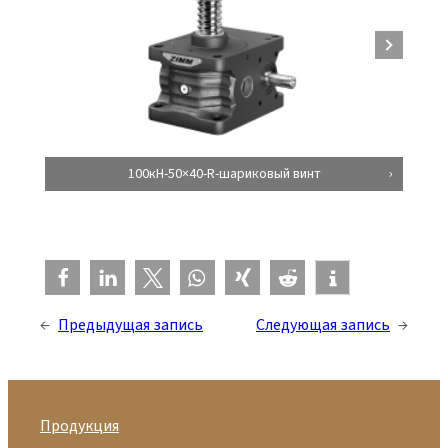
100кН-50×40-R-шариковый винт
←
Предыдущая запись
Следующая запись
→
Продукция