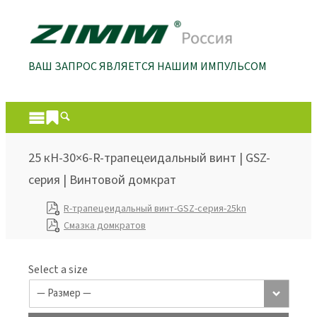
ВАШ ЗАПРОС ЯВЛЯЕТСЯ НАШИМ ИМПУЛЬСОМ
25 кН-30×6-R-трапецеидальный винт | GSZ-
серия | Винтовой домкрат
R-трапецеидальный винт-GSZ-серия-25kn
Смазка домкратов
Select a size