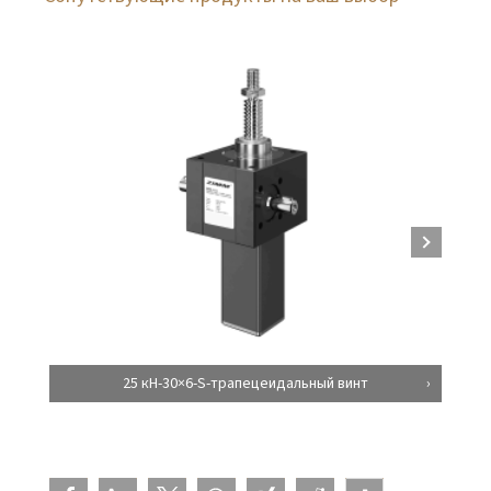
25 кН-30×6-S-трапецеидальный винт