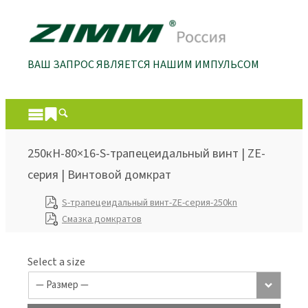
ВАШ ЗАПРОС ЯВЛЯЕТСЯ НАШИМ ИМПУЛЬСОМ
250кН-80×16-S-трапецеидальный винт | ZE-
серия | Винтовой домкрат
S-трапецеидальный винт-ZE-серия-250kn
Смазка домкратов
Select a size