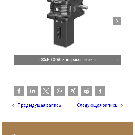
200кН-80×60-S-шариковый винт
←
Предыдущая запись
Следующая запись
→