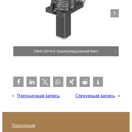
10кН-20×4-S-трапецеидальный винт
←
Предыдущая запись
Следующая запись
→
Продукция