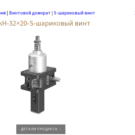
рия | Винтовой домкрат
|
S-шариковый винт
кН-32×20-S-шариковый винт
ДЕТАЛИ ПРОДУКТА