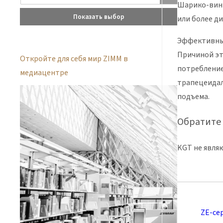
Шарико-винт
Показать выбор
или более д
Эффективный
Причиной эт
Откройте для себя мир ZIMM в
потребление
медиацентре
трапецеидал
подъема.
Обратите
KGT не явля
ZE-се