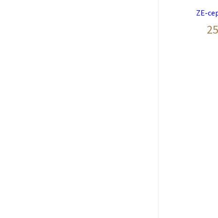
ZE-се
2