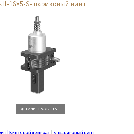
кН-16×5-S-шариковый винт
ДЕТАЛИ ПРОДУКТА
рия | Винтовой домкрат
|
S-шариковый винт