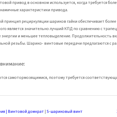
овой привод в основном используется, когда требуется бол
инамичные характеристики привода.
 принцип рециркуляции шариков гайки обеспечивает более 
ого является значительно лучший КПД по сравнению с трапе
 энергии и меньшее тепловыделение. Продолжительность вкл
ьной резьбы. Шарико- винтовые передачи предлагаются с ра
 внимание:
ются самотормозящимися, поэтому требуется соответствующ
рия | Винтовой домкрат
|
S-шариковый винт