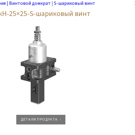
рия | Винтовой домкрат
|
S-шариковый винт
кН-25×25-S-шариковый винт
ДЕТАЛИ ПРОДУКТА