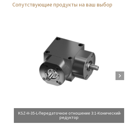
Сопутствующие продукты на ваш выбор
KSZ-H-35-L-Передаточное отношение 3:1-Конический
KSZ
редуктор