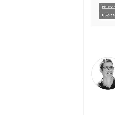
Винто
GSZ-се