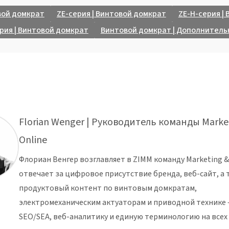
вой домкрат
ZE-серия | Винтовой домкрат
ZE-H-серия |
рия | Винтовой домкрат
Винтовой домкрат | Дополнитель
Florian Wenger | Руководитель команды Marke
Online
Флориан Венгер возглавляет в ZIMM команду Marketing & 
отвечает за цифровое присутствие бренда, веб-сайт, а 
продуктовый контент по винтовым домкратам,
электромеханическим актуаторам и приводной технике
SEO/SEA, веб-аналитику и единую терминологию на всех 