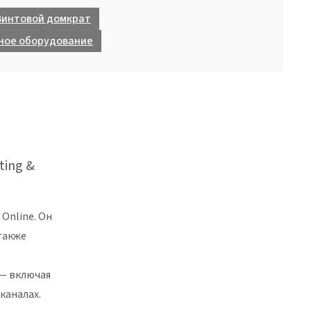
 Винтовой домкрат
ное оборудование
ting &
Online. Он
также
 — включая
каналах.