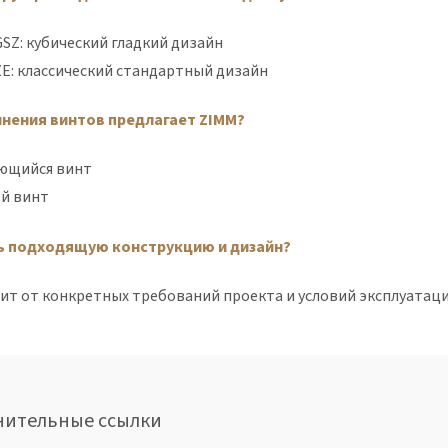
GSZ: кубический гладкий дизайн
ZE: классический стандартный дизайн
лнения винтов предлагает ZIMM?
ющийся винт
й винт
ь подходящую конструкцию и дизайн?
ит от конкретных требований проекта и условий эксплуатаци
нительные ссылки